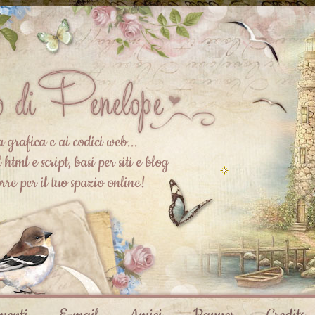
a grafica e ai codici web...
 html e script, basi per siti e blog
corre per il tuo spazio online!