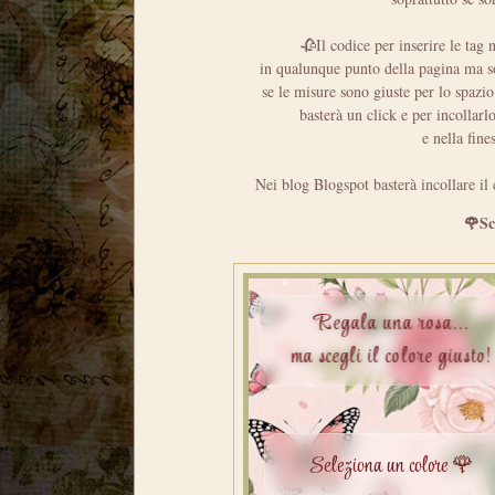
🥀Il codice per inserire le tag 
in qualunque punto della pagina ma so
se le misure sono giuste per lo spazio
basterà un click e per incollarl
e nella fine
Nei blog Blogspot basterà incollare il
🌹Sce