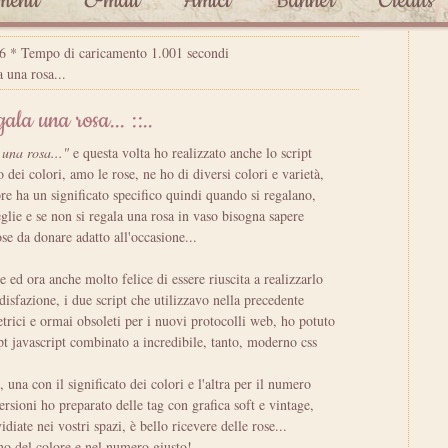
enti
E-mail
Amici
Banner
Credits
26 * Tempo di caricamento 1.001 secondi
 una rosa...
gala una rosa... ::..
una rosa..."
e questa volta ho realizzato anche lo script
o dei colori, amo le rose, ne ho di diversi colori e varietà,
re ha un significato specifico quindi quando si regalano,
eglie e se non si regala una rosa in vaso bisogna sapere
se da donare adatto all'occasione...
 ed ora anche molto felice di essere riuscita a realizzarlo
isfazione, i due script che utilizzavo nella precedente
rici e ormai obsoleti per i nuovi protocolli web, ho potuto
pt javascript combinato a incredibile, tanto, moderno css
, una con il significato dei colori e l'altra per il numero
ersioni ho preparato delle tag con grafica soft e vintage,
diate nei vostri spazi, è bello ricevere delle rose...
ono del colore e nel numero giusto!