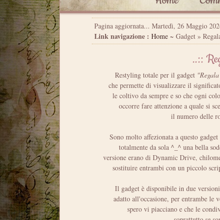
Home
Comm
Pagina aggiornata... Martedì, 26 Maggio 20
Link navigazione :
Home
~ Gadget » Regala
..:: Re
Restyling totale per il gadget
"Regala 
che permette di visualizzare il significat
le coltivo da sempre e so che ogni colo
occorre fare attenzione a quale si sc
il numero delle ro
Sono molto affezionata a questo gadget e
totalmente da sola ^_^ una bella sodd
versione erano di Dynamic Drive, chilomet
sostituire entrambi con un piccolo scri
Il gadget è disponibile in due versioni
adatto all'occasione, per entrambe le v
spero vi piacciano e che le condivi
soprattutto se s