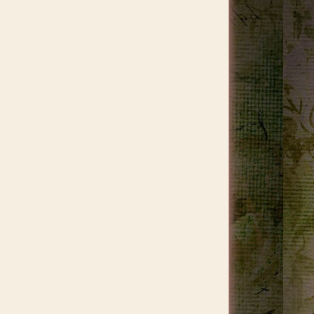
Leggi il tutorial...
Table scroll
Nelle nostre table possiamo mettere lo scroll,
affinché abbiano delle misure predefinite ma
possano contenere lunghi testi o tante
immagini...
Leggi il tutorial...
Table lavori
Alcuni esempi di cosa possiamo combinare con
le table^^mettiamo in pratica ciò che ho scritto
nelle altre pagine, abbiamo il codice base,
sappiamo come inserire lo style, un colore o uno
sfondo...
Leggi il tutorial...
Menu a discesa
Realizzare e personalizzare con tante opzioni i