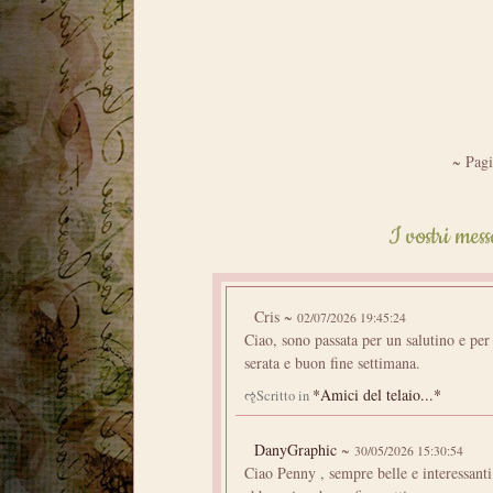
~ Pagi
I vostri mess
Cris ~
02/07/2026 19:45:24
Ciao, sono passata per un salutino e per
serata e buon fine settimana.
*Amici del telaio...*
ૡScritto in
DanyGraphic
~
30/05/2026 15:30:54
Ciao Penny , sempre belle e interessanti