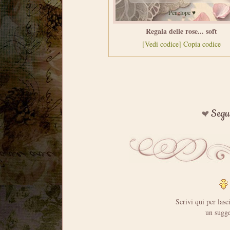
Regala delle rose... soft
[Vedi codice]
Copia codice
Segui
Scrivi qui per lasc
un sugge