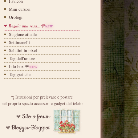
Favicon
Mini cursori
Orologi
Regala una rosa...🌹
NEW
Stagione attuale
Settimanelli
Salutini in pixel
Tag dell'umore
Info box 🌹
NEW
Tag grafiche
ೡ Istruzioni per prelevare e postare
nel proprio spazio accessori e gadget del telaio
Sito o forum
Blogger-Blogspot