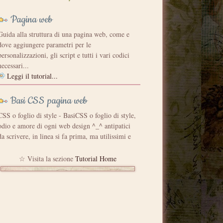
Pagina web
Guida alla struttura di una pagina web, come e
dove aggiungere parametri per le
personalizzazioni, gli script e tutti i vari codici
necessari...
Leggi il tutorial...
Basi CSS pagina web
CSS o foglio di style - BasiCSS o foglio di style,
odio e amore di ogni web design ^_^ antipatici
da scrivere, in linea si fa prima, ma utilissimi e
pratici per realizzare una pagina e ancor di più su
un intero sito...
☆ Visita la sezione
Tutorial Home
Leggi il tutorial...
Marquee speciali
Tanti modi per avere scrittine in movimento con
personalizzazioni originali...