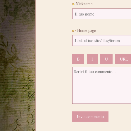
Nickname
Home page
B
I
U
URL
Invia commento