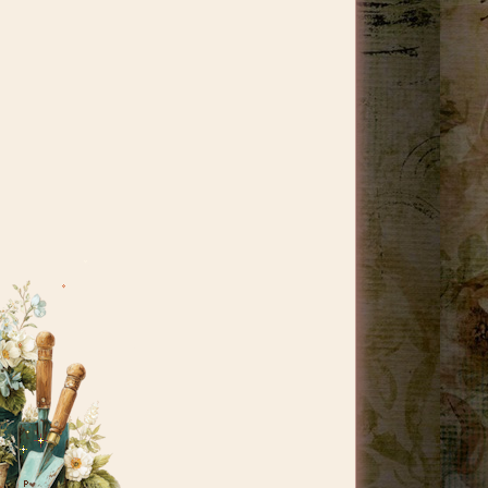
menu a discesa...
Leggi il tutorial...
Conta tempo
Script che ci permette di visualizzare il tempo
trascorsoda una data prestabilita, tipo da quanto
tempo è online il nostro spazio...
Leggi il tutorial...
Saluto in base all'ora... con testo
Piccolo script per visualizzare un saluto in base
all'ora con frasi di testo...
Leggi il tutorial...
Stagione attuale
Questo script mi è stato scritto appositamente per
realizzare il gadget dell'almanacco dal mio
bradipo, un codicino piccolo piccolo per far
visualizzare la stagione in cui stiamo vivendo...