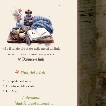
Link del telaio...
☆ Template and more
☆ Un sito su AlterVista
☆ Gif & co...
Anteprima...
..: html & script tutorial :..