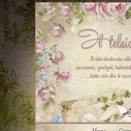
Il sito dedicato all
accessori, gadget, tutorial
...tutto ció che ti oc