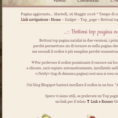
Home
Commenti
E-m
Pagina aggiornata... Martedì, 26 Maggio 2026 * Tempo di c
Link navigazione :
Home
~ Gadget ~ Top_page » Bottoni to
..:: Bottoni top pagina na
Bottoni top pagina natalizi in due versioni, i pr
perchè permettono sia di tornare su nella pagina che
nei secondi il codice è più semplice perchè consento
🌹Per prelevare il codice posizionate il cursore sui bo
e cliccate, sarà copiato automaticamente, incollatelo nel
(tag di chiusura pagina) così non si crea co
</body>
Nei blog Blogspot basterà incollare il codice in un box
"A
Spero vi siano utili, se prelevate un Top pagi
un link per il telaio
❣ Link e Banner
Gr