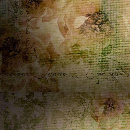
Home
ૡScritto in
DanyGraphic
~
06/04/2026 20:14:40
Ciao Penny , grazie per il tuo consiglio, sei sempre un 
di riferimento . Un abbraccione a te . Ti auguro una bu
serata
Home
ૡScritto in
DanyGraphic
~
06/04/2026 13:51:58
Ciao Penny e buona Pasquetta , oggi casualmente ho d
occhiata alle pagine con testo scorrevole che volevo si
e magicamente funziona tutto come prima , compreso l
stelline che scendono sulle immagini .....è un caso che t
sappia ....? io non trovo nulla a riguardo, ma credo rim
le pagine online . Buonissima giornata
Home
ૡScritto in
ૡ
Penelope
♥ ~
04/04/2026 17:38:15
Grazie infinite Bibi e Krault un abbraccio forte forte B