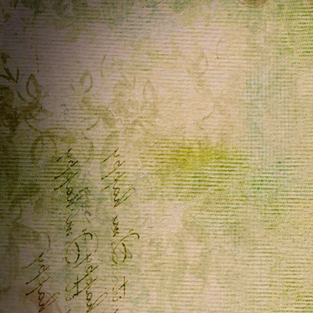
Pasqua a voi e a tutti gli amici del telaio
Home
ૡScritto in
Krautl
~
04/04/2026 09:53:12
Frohe Ostern
Commenti telaio...
ૡScritto in