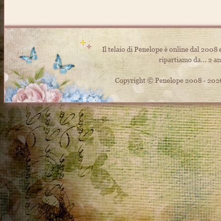
Sabry ~
26/05/2026 21:34:59
Sei unica ♥️
Info box
ૡScritto in
Il telaio di Penelope è online dal 2008
ripartiamo da... 2 an
Elise
~
21/05/2026 17:30:40
Riciao visto com'è brava la nostra Grazia?
Copyright © Penelope 2008 - 2026 Tu
Home
ૡScritto in
Elise
~
21/05/2026 17:24:43
Ciaoooo carissima Penelope, grazie della visita , sempr
gentilissima!!!!E' da tanto che non aggiorno, spero di
ricominciare presto.Un abbraccione .Presto vengo a
prenderti qualcosa, con il tuo permesso.Ciauuuuuu
Home
ૡScritto in
Cris
~
16/05/2026 18:25:16
Ciao. Ho preso una tag "help donna" l'ho messa nel mi
nuovo sito. Ti lascio un saluto, buon fine settimana!