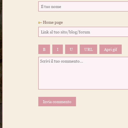
Home page
B
I
U
URL
Invia commento