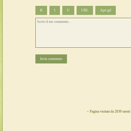
B
I
U
URL
Invia commento
~ Pagina visitata da 2039 utenti