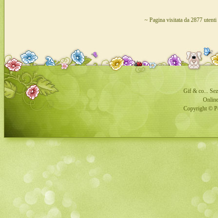
~ Pagina visitata da 2877 utenti
Gif & co... Se
Online
Copyright © Pen