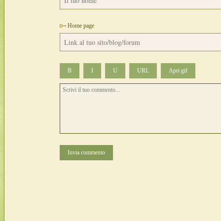
Home page
B
I
U
URL
Invia commento