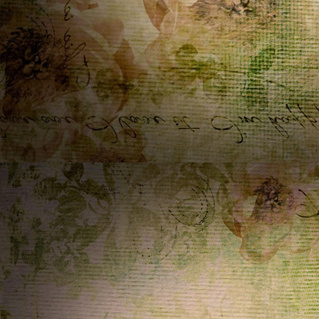
04/04/2026 17:38:15
Grazie infinite Bibi e Krault un abbraccio forte forte
Buona Pasqua a voi e a tutti gli amici del telaio
Home
ૡScritto in
Krautl
~
04/04/2026 09:53:12
Frohe Ostern
Commenti telaio...
ૡScritto in