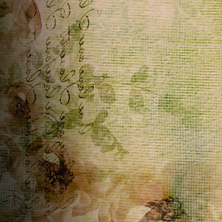
nuovo sito. Ti lascio un saluto, buon fine settimana!
Home
ૡScritto in
DanyGraphic
~
06/04/2026 20:14:40
Ciao Penny , grazie per il tuo consiglio, sei sempre un
punto di riferimento . Un abbraccione a te . Ti auguro una
buona serata
Home
ૡScritto in
DanyGraphic
~
06/04/2026 13:51:58
Ciao Penny e buona Pasquetta , oggi casualmente ho dato
un occhiata alle pagine con testo scorrevole che volevo
sistemare e magicamente funziona tutto come prima ,
compreso le stelline che scendono sulle immagini .....è un
caso che tu sappia ....? io non trovo nulla a riguardo, ma
credo rimetterò le pagine online . Buonissima giornata
Home
ૡScritto in
ૡ
Penelope
♥ ~