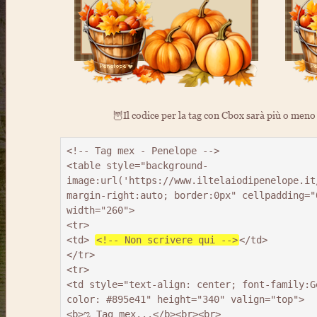
🦉Il codice per la tag con Cbox sarà più o meno 
<!-- Tag mex - Penelope -->

<table style="background-
image:url('https://www.iltelaiodipenelope.it
margin-right:auto; border:0px" cellpadding="0
width="260">

<tr>

<td> 
<!-- Non scrivere qui -->
</td>

</tr>

<tr>

<td style="text-align: center; font-family:G
color: #895e41" height="340" valign="top">
