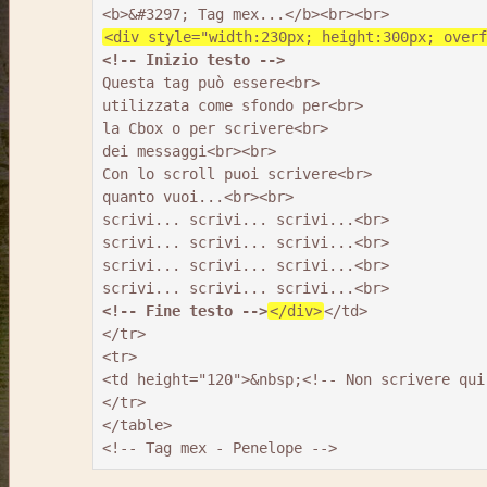
<div style="width:230px; height:300px; overf
<!-- Inizio testo -->
Questa tag può essere<br>

utilizzata come sfondo per<br>

la Cbox o per scrivere<br> 

dei messaggi<br><br>

Con lo scroll puoi scrivere<br> 

quanto vuoi...<br><br> 

scrivi... scrivi... scrivi...<br>

scrivi... scrivi... scrivi...<br>

scrivi... scrivi... scrivi...<br>

<!-- Fine testo -->
</div>
</td>

</tr>

<tr>

<td height="120">&nbsp;<!-- Non scrivere qui 
</tr>

</table>

<!-- Tag mex - Penelope -->