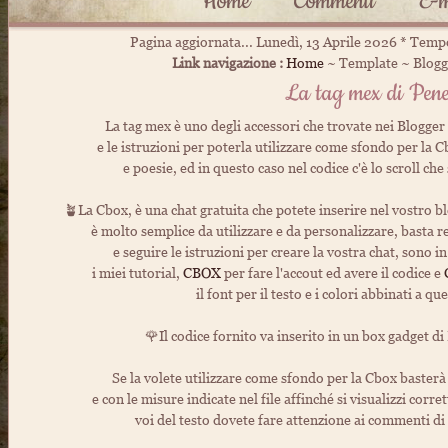
Home
Commenti
E-m
Pagina aggiornata... Lunedì, 13 Aprile 2026 * Temp
Link navigazione :
Home
~ Template ~ Blogge
La tag mex di Pene
La tag mex è uno degli accessori che trovate nei Blogger ki
e le istruzioni per poterla utilizzare come sfondo per la C
e poesie, ed in questo caso nel codice c'è lo scroll che
🪴La Cbox, è una chat gratuita che potete inserire nel vostro blog
è molto semplice da utilizzare e da personalizzare, basta re
e seguire le istruzioni per creare la vostra chat, sono in
i miei tutorial,
CBOX
per fare l'accout ed avere il codice e
il font per il testo e i colori abbinati a qu
🌹Il codice fornito va inserito in un box gadget d
Se la volete utilizzare come sfondo per la Cbox basterà 
e con le misure indicate nel file affinché si visualizzi corr
voi del testo dovete fare attenzione ai commenti di i