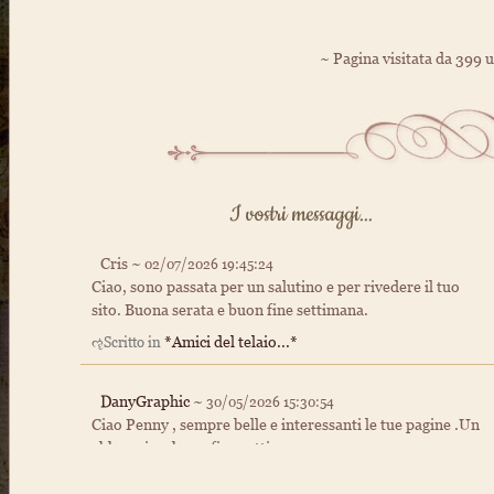
~ Pagina visitata da 399 u
I vostri messaggi...
Cris ~
02/07/2026 19:45:24
Ciao, sono passata per un salutino e per rivedere il tuo
sito. Buona serata e buon fine settimana.
*Amici del telaio...*
ૡScritto in
DanyGraphic
~
30/05/2026 15:30:54
Ciao Penny , sempre belle e interessanti le tue pagine .Un
abbraccio e buon fine settimana
Home
ૡScritto in