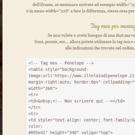
dell'iframe, se necessaro scrivete ad esempio width="23
o in meno width="228" a fare la differenza, stessa cosa per
Tag mex per messa
Se non volete o avete bisogno di una chat ma vo
frasi, poesie, ecc... allora potete utilizzare la tag con 
alle indicazioni che trovate nel codic
<!-- Tag mex - Penelope -->

<table style="background-
image:url('https://www.iltelaiodipenelope.it/
margin-right:auto; border:0px" cellpadding="0
width="260">

<tr>

<td>&nbsp;<!-- Non scrivere qui --></td>

</tr>

<tr>

<td style="text-align: center; font-family:G
color: 

#895e41" height="340" valign="top">
