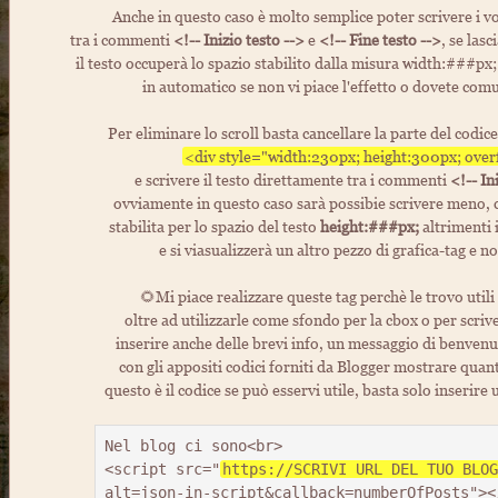
Anche in questo caso è molto semplice poter scrivere i vos
tra i commenti
<!-- Inizio testo -->
e
<!-- Fine testo -->
, se lasc
il testo occuperà lo spazio stabilito dalla misura width:###px
in automatico se non vi piace l'effetto o dovete co
Per eliminare lo scroll basta cancellare la parte del codi
<div style="width:230px; height:300px; overf
e scrivere il testo direttamente tra i commenti
<!-- In
ovviamente in questo caso sarà possibie scrivere meno, 
stabilita per lo spazio del testo
height:###px;
altrimenti i
e si viasualizzerà un altro pezzo di grafica-tag e 
🌻Mi piace realizzare queste tag perchè le trovo utili 
oltre ad utilizzarle come sfondo per la cbox o per scriv
inserire anche delle brevi info, un messaggio di benvenut
con gli appositi codici forniti da Blogger mostrare quan
questo è il codice se può esservi utile, basta solo inserire 
Nel blog ci sono<br>

<script src="
https://SCRIVI URL DEL TUO BLOG
alt=json-in-script&callback=numberOfPosts"></