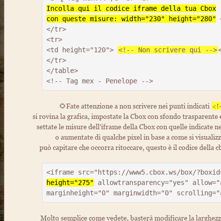
Incolla qui il codice iframe della tua Cbox

con queste misure: width="230" height="280"
 
</tr>

<tr>

<td height="120"> 
<!-- Non scrivere qui -->
</tr>

</table>

<!-- Tag mex - Penelope -->
🌻Fate attenzione a non scrivere nei punti indicati
<!-
si rovina la grafica, impostate la Cbox con sfondo trasparente e i
settate le misure dell'iframe della Cbox con quelle indicate ne
o aumentate di qualche pixel in base a come si visualiz
può capitare che occorra ritoccare, questo è il codice della 
<iframe src="https://www5.cbox.ws/box/?boxid
height="275"
 allowtransparency="yes" allow="
marginheight="0" marginwidth="0" scrolling="
Molto semplice come vedete, basterà modificare la larghez