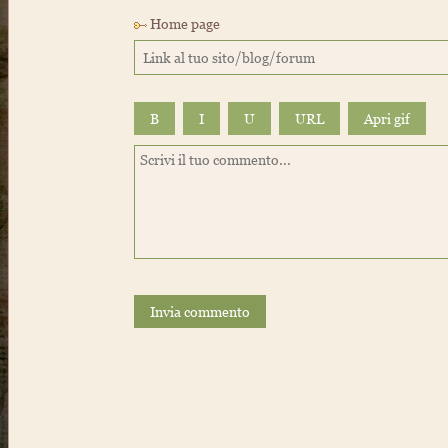
Home page
B
I
U
URL
Invia commento