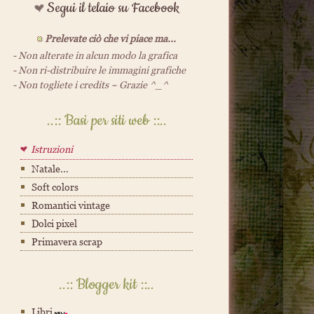
Segui il telaio su Facebook
Prelevate ciò che vi piace ma...
- Non alterate in alcun modo la grafica
- Non ri-distribuire le immagini grafiche
- Non togliete i credits ~ Grazie ^_^
..:: Basi per siti web ::..
Istruzioni
Natale...
Soft colors
Romantici vintage
Dolci pixel
Primavera scrap
..:: Blogger kit ::..
Libri