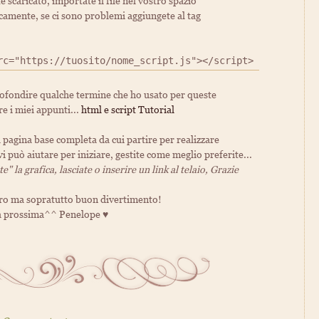
e scaricato, importate il file nel vostro spazio
ticamente, se ci sono problemi aggiungete al tag
rc="https://tuosito/nome_script.js"></script>
ofondire qualche termine che ho usato per queste
re i miei appunti...
html e script Tutorial
pagina base completa da cui partire per realizzare
vi può aiutare per iniziare, gestite come meglio preferite...
" la grafica, lasciate o inserire un link al telaio, Grazie
ro ma sopratutto buon divertimento!
la prossima^^ Penelope ♥