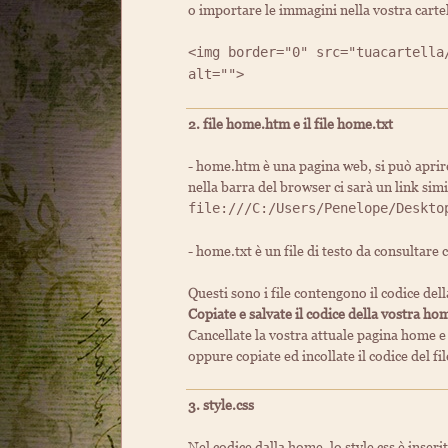
o importare le immagini nella vostra carte
<img border="0" src="tuacartella
alt="">
2. file home.htm e il file home.txt
- home.htm è una pagina web, si può aprire 
nella barra del browser ci sarà un link simi
file:///C:/Users/Penelope/Deskto
- home.txt è un file di testo da consultar
Questi sono i file contengono il codice de
Copiate e salvate il codice della vostra ho
Cancellate la vostra attuale pagina home e
oppure copiate ed incollate il codice del f
3. style.css
Nel codice dalla home, lo style css è inseri