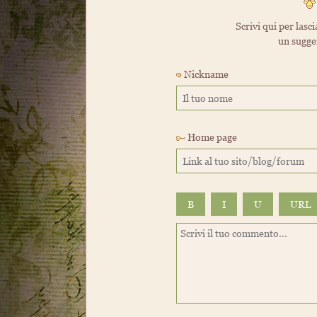
Scrivi qui per lasci
un sugge
Nickname
Home page
B
I
U
URL