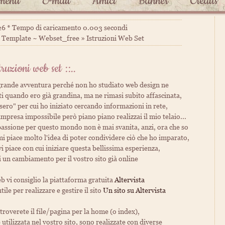
enti
E-mail
Amici
Banner
Credits
026 * Tempo di caricamento 0.003 secondi
 Template ~ Webset_free » Istruzioni Web Set
struzioni web set ::..
grande avventura perché non ho studiato web design ne
ti quando ero già grandina, ma ne rimasi subito affascinata,
ero" per cui ho iniziato cercando informazioni in rete,
'impresa impossibile però piano piano realizzai il mio telaio...
passione per questo mondo non è mai svanita, anzi, ora che so
 mi piace molto l'idea di poter condividere ciò che ho imparato,
i piace con cui iniziare questa bellissima esperienza,
i un cambiamento per il vostro sito già online
b vi consiglio la piattaforma gratuita
Altervista
ile per realizzare e gestire il sito
Un sito su Altervista
roverete il file/pagina per la home (o index),
utilizzata nel vostro sito, sono realizzate con diverse