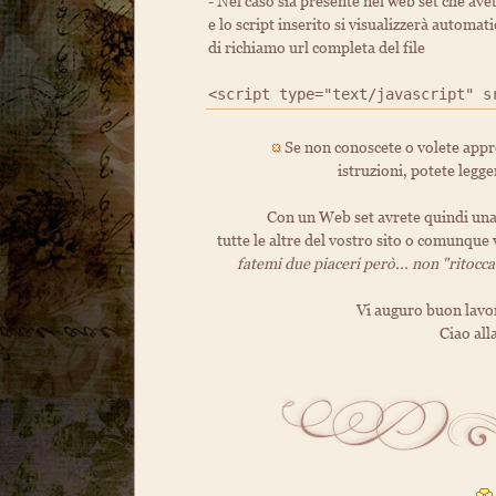
- Nel caso sia presente nel web set che avet
e lo script inserito si visualizzerà automa
di richiamo url completa del file
<script type="text/javascript" s
Se non conoscete o volete appr
istruzioni, potete legge
Con un Web set avrete quindi una 
tutte le altre del vostro sito o comunque 
fatemi due piaceri però... non "ritoccate
Vi auguro buon lavo
Ciao al