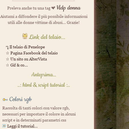
Help donna
Preleva anche tu una tag
Aiutami a diffondere il più possibile informazioni
utili alle donne vittime di abusi... Grazie!
Link del telaio...
ೡ Il telaio di Penelope
☆ Pagina Facebook del telaio
☆ Un sito su AlterVista
☆ Gif & co...
Anteprima...
..: html & script tutorial :..
Colori rgb
Raccolta di tanti colori con valore rgb,
necessari per impostare il colore in alcuni
script e in determinati parametri css
Leggi il tutorial...