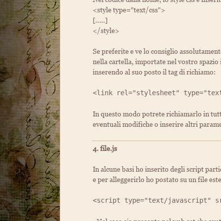
<style type="text/css">
[.....]
</style>
Se preferite e ve lo consiglio assolutamente
nella cartella, importate nel vostro spazio il
inserendo al suo posto il tag di richiamo:
<link rel="stylesheet" type="tex
In questo modo potrete richiamarlo in tutte
eventuali modifiche o inserire altri parametr
4. file.js
In alcune basi ho inserito degli script parti
e per alleggerirlo ho postato su un file es
<script type="text/javascript" s