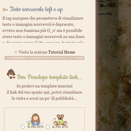
Testo scorrevole left e up
Il tag marquee che permetteva di visualizzare
testo o immagini scorrevoli è deprecato,
ovvero non funziona più O_o' ma è possibile
avere testo o immagini scorrevoli su una linea
o che vanno verso l'alto con i css, basterà solo
avere un po' di pazienza per settare le
☆ Visita la sezione
Tutorial Home
personalizzazioni
Leggi il tutorial...
e Testo scorrevole up
Menu a livelli
Box Penelope template link...
Un menu che cresce in verticale, si possono
Se prelevi un template inserisci
inserire illimitate sezioni e sotto sezioni,
il link del tuo spazio qui, potrò ricambiare
completamente personalizzabile comodissimo
la visita e avrai un po' di pubblicità...
per chi ha tanti link nella pagina, pratico per i
navigatori che saranno aiutatida piccole gif per
rammentare i link visitati...
Leggi il tutorial...