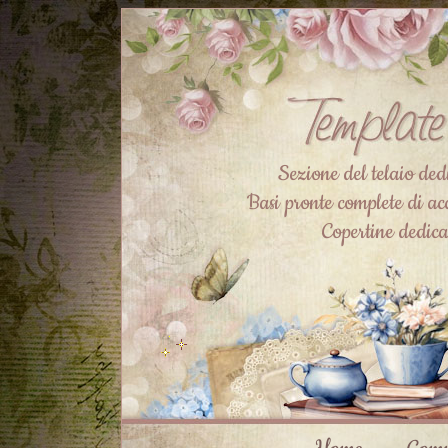
Sezione del telaio ded
Basi pronte complete di acc
Copertine dedic