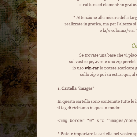
strutture ed elementi in grafic
* Attenzione alle misure della larg
realizzate in grafica, ma per l'altezza 
e la/e colonna/e si 
Co
Se trovate una base che vi piace
sul vostro pc, avrete uno zip perché t
io uso
win-rar
lo potete scaricare 
sullo zip e poi su estrai qui, a
1. Cartella "images"
In questa cartella sono contenute tutte le 
il tag di richiamo in questo modo:
<img border="0" src="images/nome
* Potete importare la cartella nel vostro sp