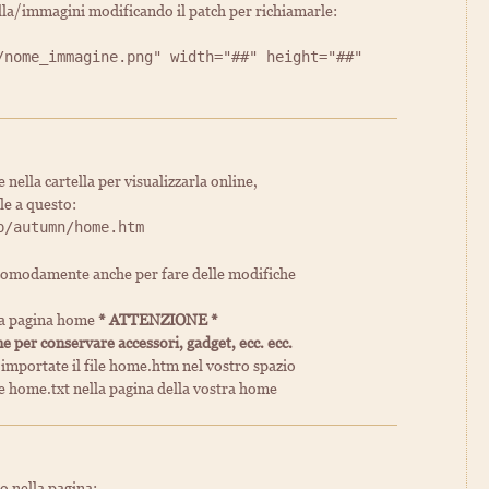
lla/immagini modificando il patch per richiamarle:
/nome_immagine.png" width="##" height="##"
nella cartella per visualizzarla online,
le a questo:
p/autumn/home.htm
e comodamente anche per fare delle modifiche
lla pagina home
* ATTENZIONE *
me per conservare accessori, gadget, ecc. ecc.
 importate il file home.htm nel vostro spazio
ile home.txt nella pagina della vostra home
to nella pagina: