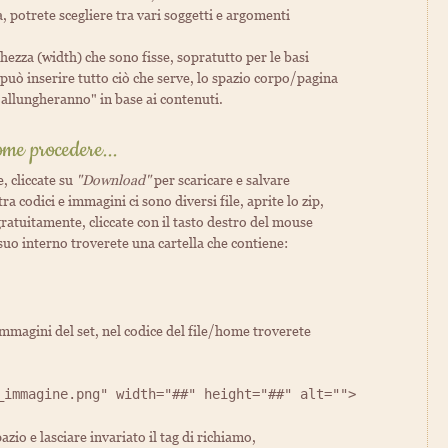
a, potrete scegliere tra vari soggetti e argomenti
hezza (width) che sono fisse, sopratutto per le basi
si può inserire tutto ciò che serve, lo spazio corpo/pagina
"allungheranno" in base ai contenuti.
me procedere...
, cliccate su
"Download"
per scaricare e salvare
ra codici e immagini ci sono diversi file, aprite lo zip,
gratuitamente, cliccate con il tasto destro del mouse
l suo interno troverete una cartella che contiene:
immagini del set, nel codice del file/home troverete
_immagine.png" width="##" height="##" alt="">
azio e lasciare invariato il tag di richiamo,