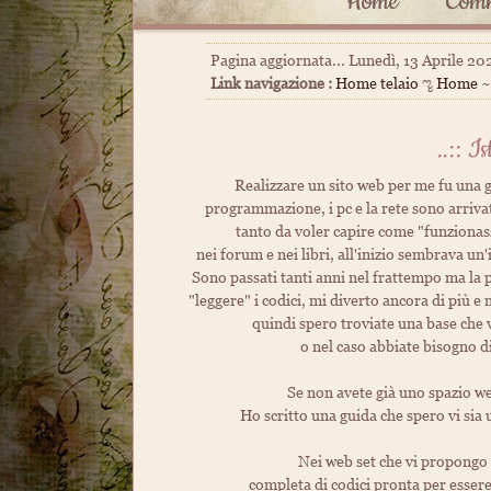
Home
Comm
Pagina aggiornata... Lunedì, 13 Aprile 2
Link navigazione :
Home telaio
ೡ
Home
~
..:: I
Realizzare un sito web per me fu una 
programmazione, i pc e la rete sono arriva
tanto da voler capire come "funzionass
nei forum e nei libri, all'inizio sembrava un
Sono passati tanti anni nel frattempo ma la 
"leggere" i codici, mi diverto ancora di più e
quindi spero troviate una base che v
o nel caso abbiate bisogno d
Se non avete già uno spazio we
Ho scritto una guida che spero vi sia ut
Nei web set che vi propongo t
completa di codici pronta per essere 