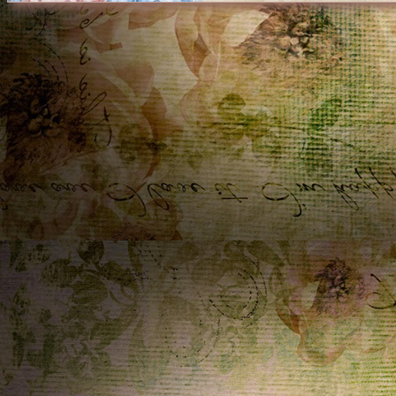
Home
ૡScritto in
Elise
~
21/05/2026 17:24:43
Ciaoooo carissima Penelope, grazie della visita , sempre
gentilissima!!!!E' da tanto che non aggiorno, spero di
ricominciare presto.Un abbraccione .Presto vengo a
prenderti qualcosa, con il tuo permesso.Ciauuuuuu
Home
ૡScritto in
Cris
~
16/05/2026 18:25:16
Ciao. Ho preso una tag "help donna" l'ho messa nel mio
nuovo sito. Ti lascio un saluto, buon fine settimana!
Home
ૡScritto in
DanyGraphic
~
06/04/2026 20:14:40
Ciao Penny , grazie per il tuo consiglio, sei sempre un
punto di riferimento . Un abbraccione a te . Ti auguro una
buona serata
Home