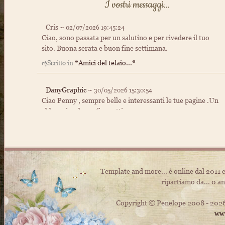
I vostri messaggi...
Cris ~
02/07/2026 19:45:24
Ciao, sono passata per un salutino e per rivedere il tuo
sito. Buona serata e buon fine settimana.
*Amici del telaio...*
ૡScritto in
DanyGraphic
~
30/05/2026 15:30:54
Ciao Penny , sempre belle e interessanti le tue pagine .Un
abbraccio e buon fine settimana
Home
ૡScritto in
Sabry ~
26/05/2026 21:34:59
Sei unica ♥️
Template and more... è online dal 2011 
Info box
ૡScritto in
ripartiamo da... 0 an
Copyright © Penelope 2008 - 2026 Tu
Elise
~
21/05/2026 17:30:40
www
Riciao visto com'è brava la nostra Grazia?