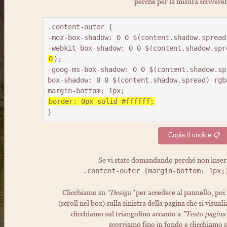
perchè per la misura scriver
.content-outer {

-moz-box-shadow: 0 0 $(content.shadow.spread
0
);

-goog-ms-box-shadow: 0 0 $(content.shadow.spr
box-shadow: 0 0 $(content.shadow.spread) rgb
border: 0px solid #ffffff;
Copia il codice 📋
Se vi state domandando perché non inse
.content-outer {margin-bottom: 1px;
Clicchiamo su
"Design"
per accedere al pannello, poi
(scroll nel box) sulla sinistra della pagina che si visu
clicchiamo sul triangolino accanto a
"Testo pagina
scorriamo fino in fondo e clicchiamo 