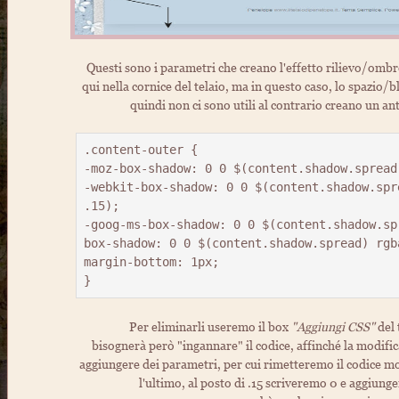
Questi sono i parametri che creano l'effetto rilievo/ombre
qui nella cornice del telaio, ma in questo caso, lo spazio/b
quindi non ci sono utili al contrario creano un an
.content-outer {

-moz-box-shadow: 0 0 $(content.shadow.spread
-webkit-box-shadow: 0 0 $(content.shadow.spr
.15);

-goog-ms-box-shadow: 0 0 $(content.shadow.spr
box-shadow: 0 0 $(content.shadow.spread) rgba
margin-bottom: 1px;

Per eliminarli useremo il box
"Aggiungi CSS"
del 
bisognerà però "ingannare" il codice, affinché la modif
aggiungere dei parametri, per cui rimetteremo il codice mod
l'ultimo, al posto di .15 scriveremo 0 e aggiung