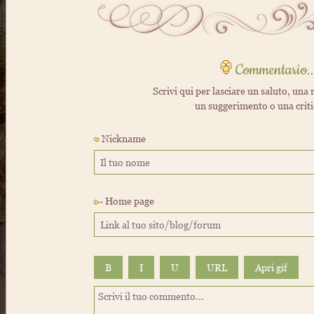
Commentario..
Scrivi qui per lasciare un saluto, una r
un suggerimento o una crit
Nickname
Home page
B
I
U
URL