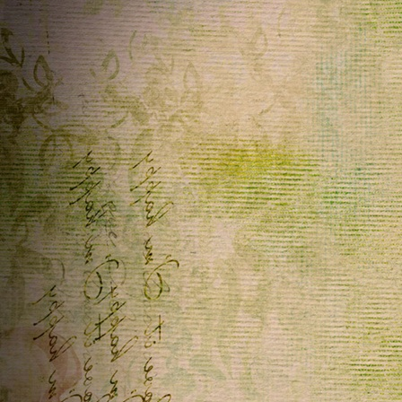
ૡScritto in
DanyGraphic
~
06/04/2026 13:51:58
Ciao Penny e buona Pasquetta , oggi casualmente ho dato
un occhiata alle pagine con testo scorrevole che volevo
sistemare e magicamente funziona tutto come prima ,
compreso le stelline che scendono sulle immagini .....è un
caso che tu sappia ....? io non trovo nulla a riguardo, ma
credo rimetterò le pagine online . Buonissima giornata
Home
ૡScritto in
ૡ
Penelope
♥ ~
04/04/2026 17:38:15
Grazie infinite Bibi e Krault un abbraccio forte forte
Buona Pasqua a voi e a tutti gli amici del telaio
Home
ૡScritto in
Krautl
~
04/04/2026 09:53:12
Frohe Ostern
Commenti telaio...
ૡScritto in