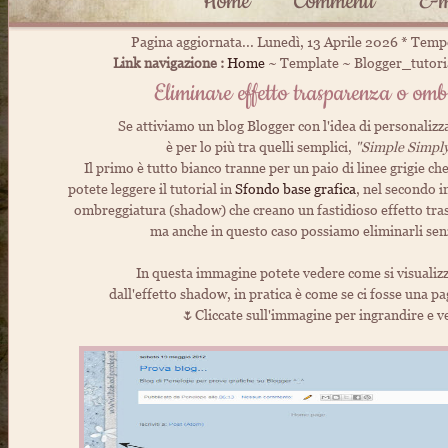
Home
Commenti
E-m
Pagina aggiornata... Lunedì, 13 Aprile 2026 * Temp
Link navigazione :
Home
~ Template ~ Blogger_tutoria
Eliminare effetto trasparenza o om
Se attiviamo un blog Blogger con l'idea di personalizza
è per lo più tra quelli semplici,
"Simple Simpl
Il primo è tutto bianco tranne per un paio di linee grigie ch
potete leggere il tutorial in
Sfondo base grafica
, nel secondo i
ombreggiatura (shadow) che creano un fastidioso effetto tra
ma anche in questo caso possiamo eliminarli senz
In questa immagine potete vedere come si visualizza
dall'effetto shadow, in pratica è come se ci fosse una pag
🌷Cliccate sull'immagine per ingrandire e v