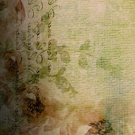
Pasqua a voi e a tutti gli amici del telaio
Home
ૡScritto in
Krautl
~
04/04/2026 09:53:12
Frohe Ostern
Commenti telaio...
ૡScritto in