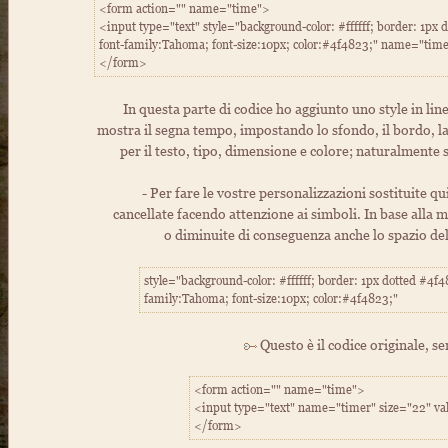
<form action="" name="time">
<input type="text" style="background-color: #ffffff; border: 1px d
font-family:Tahoma; font-size:10px; color:#4f4823;" name="time
</form>
In questa parte di codice ho aggiunto uno style in lin
mostra il segna tempo, impostando lo sfondo, il bordo, la
per il testo, tipo, dimensione e colore; naturalmente 
- Per fare le vostre personalizzazioni sostituite qu
cancellate facendo attenzione ai simboli. In base alla 
o diminuite di conseguenza anche lo spazio de
style="background-color: #ffffff; border: 1px dotted #4f48
family:Tahoma; font-size:10px; color:#4f4823;"
Questo è il codice originale, s
<form action="" name="time">
<input type="text" name="timer" size="22" v
</form>