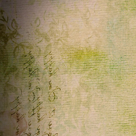
nuovo sito. Ti lascio un saluto, buon fine settimana!
Home
ૡScritto in
DanyGraphic
~
06/04/2026 20:14:40
Ciao Penny , grazie per il tuo consiglio, sei sempre un punto
di riferimento . Un abbraccione a te . Ti auguro una buona
serata
Home
ૡScritto in
DanyGraphic
~
06/04/2026 13:51:58
Ciao Penny e buona Pasquetta , oggi casualmente ho dato u
occhiata alle pagine con testo scorrevole che volevo
sistemare e magicamente funziona tutto come prima ,
compreso le stelline che scendono sulle immagini .....è un
caso che tu sappia ....? io non trovo nulla a riguardo, ma
credo rimetterò le pagine online . Buonissima giornata
Home
ૡScritto in
ૡ
Penelope
♥ ~
04/04/2026 17:38:15
Grazie infinite Bibi e Krault un abbraccio forte forte Buona