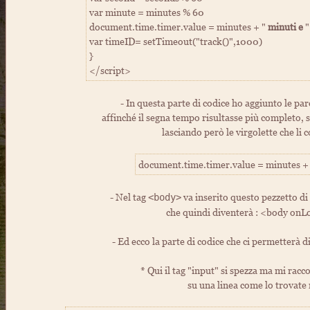
var minute = minutes % 60
document.time.timer.value = minutes + "
minuti e
"
var timeID= setTimeout("track()",1000)
}
</script>
- In questa parte di codice ho aggiunto le pa
affinché il segna tempo risultasse più completo, s
lasciando però le virgolette che li 
document.time.timer.value = minutes + "
- Nel tag
va inserito questo pezzetto di
<body>
che quindi diventerà : <body onL
- Ed ecco la parte di codice che ci permetterà d
* Qui il tag "input" si spezza ma mi rac
su una linea come lo trovate 