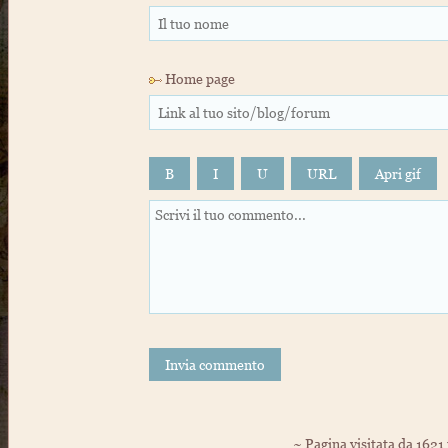
Home page
B
I
U
URL
Invia commento
~ Pagina visitata da 1621