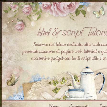
Sezione del telaio dedicata alla realizz
personalizzazione di pagine web, tutorial e guid
accessori e gadget con tanti script utili e or
Home
Commenti
E-m