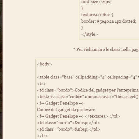
font-size : 12px;
}
textarea.codice {
border: #5e402a 1px dotted;
}
</style>
* Per richiamare le classi nella pa
<body>
<table class="base" cellpadding="4" cellspacing="4
<tr>
<td class="bordo">Codice del gadget per l'anteprim
<textarea class="codice" onmouseover="this.select()
<!-- Gadget Penelope -->
Codice del gadget da prelevare
<!-- Gadget Penelope --></textarea></td>
<td class="bordo">&nbsp;</td>
<td class="bordo">&nbsp;</td>
</tr>