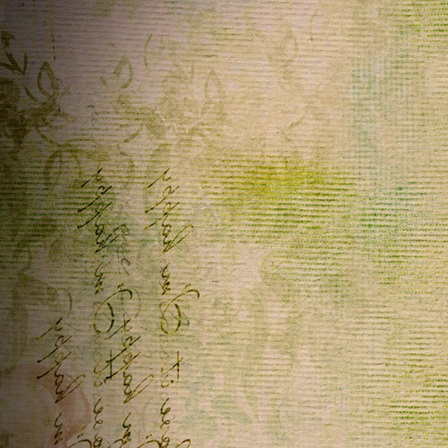
nuovo sito. Ti lascio un saluto, buon fine settimana!
Home
ૡScritto in
DanyGraphic
~
06/04/2026 20:14:40
Ciao Penny , grazie per il tuo consiglio, sei sempre un punto
di riferimento . Un abbraccione a te . Ti auguro una buona
serata
Home
ૡScritto in
DanyGraphic
~
06/04/2026 13:51:58
Ciao Penny e buona Pasquetta , oggi casualmente ho dato u
occhiata alle pagine con testo scorrevole che volevo
sistemare e magicamente funziona tutto come prima ,
compreso le stelline che scendono sulle immagini .....è un
caso che tu sappia ....? io non trovo nulla a riguardo, ma
credo rimetterò le pagine online . Buonissima giornata
Home
ૡScritto in
ૡ
Penelope
♥ ~
04/04/2026 17:38:15
Grazie infinite Bibi e Krault un abbraccio forte forte Buona