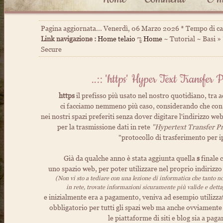
Pagina aggiornata... Venerdì, 06 Marzo 2026 * Tempo di c
Link navigazione :
Home telaio
ೡ
Home
~ Tutorial ~ Basi »
Secure
..:: 'https' Hyper Text Transfer P
https
il prefisso più usato nel nostro quotidiano, tra 
ci facciamo nemmeno più caso, considerando che con
nei nostri spazi preferiti senza dover digitare l'indirizzo w
per la trasmissione dati in rete
"Hypertext Transfer Pr
"protocollo di trasferimento per i
Già da qualche anno è stata aggiunta quella
s
finale c
uno spazio web, per poter utilizzare nel proprio indirizzo
(Non vi sto a tediare con una lezione di informatica che tanto non
in rete, trovate informazioni sicuramente più valide e dettag
e inizialmente era a pagamento, veniva ad esempio utilizzat
obbligatorio per tutti gli spazi web ma anche ovviamente 
le piattaforme di siti e blog sia a pag