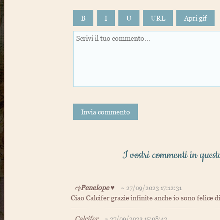
B
I
U
URL
Invia commento
I vostri commenti in quest
ૡ
Penelope
♥
~ 27/09/2023 17:12:31
Ciao Calcifer grazie infinite anche io sono felice 
Calcifer
~ 27/09/2023 15:08:42