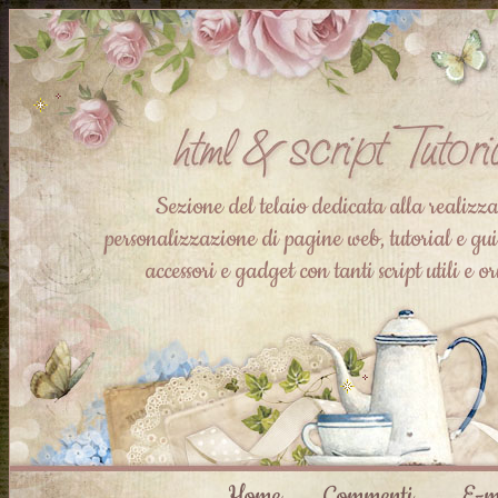
Sezione del telaio dedicata alla realizz
personalizzazione di pagine web, tutorial e guid
accessori e gadget con tanti script utili e or
Home
Commenti
E-m