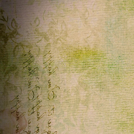
Home
ૡScritto in
DanyGraphic
~
06/04/2026 20:14:40
Ciao Penny , grazie per il tuo consiglio, sei sempre un punto
di riferimento . Un abbraccione a te . Ti auguro una buona
serata
Home
ૡScritto in
DanyGraphic
~
06/04/2026 13:51:58
Ciao Penny e buona Pasquetta , oggi casualmente ho dato u
occhiata alle pagine con testo scorrevole che volevo
sistemare e magicamente funziona tutto come prima ,
compreso le stelline che scendono sulle immagini .....è un
caso che tu sappia ....? io non trovo nulla a riguardo, ma
credo rimetterò le pagine online . Buonissima giornata
Home
ૡScritto in
ૡ
Penelope
♥ ~
04/04/2026 17:38:15
Grazie infinite Bibi e Krault un abbraccio forte forte Buona
Pasqua a voi e a tutti gli amici del telaio