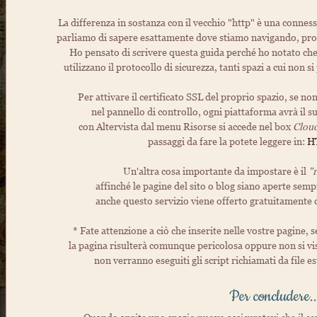
La differenza in sostanza con il vecchio "http" è una connessi
parliamo di sapere esattamente dove stiamo navigando, prote
Ho pensato di scrivere questa guida perché ho notato che
utilizzano il protocollo di sicurezza, tanti spazi a cui non 
Per attivare il certificato SSL del proprio spazio, se non
nel pannello di controllo, ogni piattaforma avrà il 
con Altervista dal menu Risorse si accede nel box
Cloud
passaggi da fare la potete leggere in:
HT
Un'altra cosa importante da impostare è il
"r
affinché le pagine del sito o blog siano aperte sempr
anche questo servizio viene offerto gratuitamente d
* Fate attenzione a ciò che inserite nelle vostre pagine, s
la pagina risulterà comunque pericolosa oppure non si v
non verranno eseguiti gli script richiamati da file es
Per concludere..