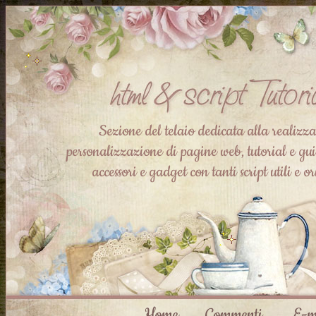
Sezione del telaio dedicata alla realizz
personalizzazione di pagine web, tutorial e guid
accessori e gadget con tanti script utili e or
Home
Commenti
E-m