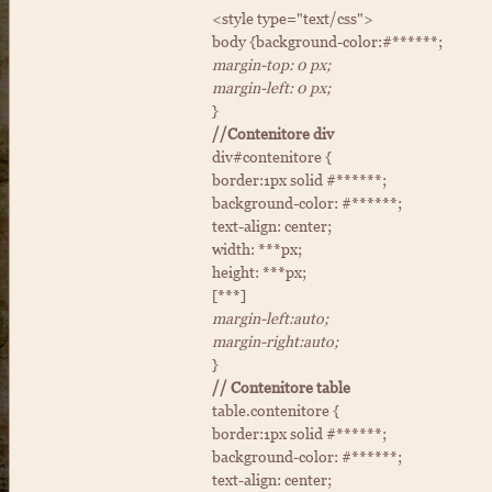
<style type="text/css">
body {background-color:#******;
margin-top: 0 px;
margin-left: 0 px;
}
//Contenitore div
div#contenitore {
border:1px solid #******;
background-color: #******;
text-align: center;
width: ***px;
height: ***px;
[***]
margin-left:auto;
margin-right:auto;
}
// Contenitore table
table.contenitore {
border:1px solid #******;
background-color: #******;
text-align: center;