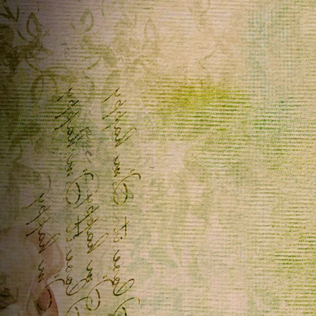
prenderti qualcosa, con il tuo permesso.Ciauuuuuu
Home
ૡScritto in
Cris
~
16/05/2026 18:25:16
Ciao. Ho preso una tag "help donna" l'ho messa nel mio
nuovo sito. Ti lascio un saluto, buon fine settimana!
Home
ૡScritto in
DanyGraphic
~
06/04/2026 20:14:40
Ciao Penny , grazie per il tuo consiglio, sei sempre un punto
di riferimento . Un abbraccione a te . Ti auguro una buona
serata
Home
ૡScritto in
DanyGraphic
~
06/04/2026 13:51:58
Ciao Penny e buona Pasquetta , oggi casualmente ho dato u
occhiata alle pagine con testo scorrevole che volevo
sistemare e magicamente funziona tutto come prima ,
compreso le stelline che scendono sulle immagini .....è un
caso che tu sappia ....? io non trovo nulla a riguardo, ma