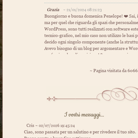
Grazia
~ 21/01/2024 08:21:23
Buongiorno e buona domenica Penelope! ❤️ Sai, io 
ma per quel che riguarda gli spazi che personalme
WordPress, sono tutti realizzati con software este
tecnico-grafico, nel mio caso non utilizzo le basi 
decido ogni singolo componente (anche la struttur
Avevo bisogno di un blog per argomentare e WordP
professionale a disposizione! ? sempre un piacere
abbraccio forte forte a te e ai ragazzi ed a presto
~ Pagina visitata da 6066
ૡ
Penelope
♥
~ 20/01/2024 22:57:04
Grazie carissima Grazia i tuoi complimenti sono d
una grande risorsa web e capire come utilizzarli 
utile, spero ^_^ ho provato ad utilizzare WordPr
fanno per me i cms, preferisco un sito indipenden
abbraccio forte
I vostri messaggi...
Grazia
~ 19/01/2024 16:27:52
Cris ~
02/07/2026 19:45:24
I nostri adorati iframe... :) Complimenti per la ch
Ciao, sono passata per un salutino e per rivedere il tuo sito.
come hai descritto i vari passaggi, sei stata come