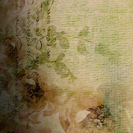
credo rimetterò le pagine online . Buonissima giornata
Home
ૡScritto in
ૡ
Penelope
♥ ~
04/04/2026 17:38:15
Grazie infinite Bibi e Krault un abbraccio forte forte Buona
Pasqua a voi e a tutti gli amici del telaio
Home
ૡScritto in
Krautl
~
04/04/2026 09:53:12
Frohe Ostern
Commenti telaio...
ૡScritto in